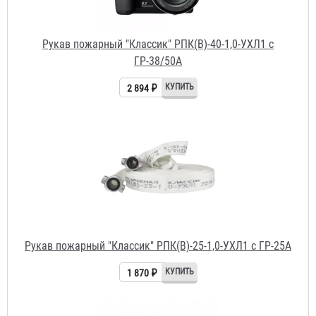
2 894 ₽
Рукав пожарный "Классик" РПК(В)-25-1,0-УХЛ1 с ГР-25А
1 870 ₽