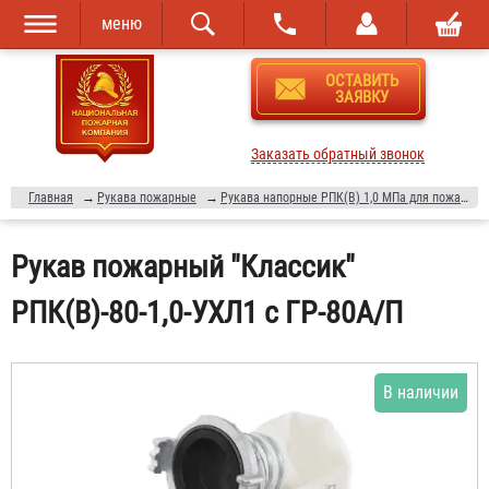
меню
Перейти к
Skip to
ОСТАВИТЬ
основному
navigation
ЗАЯВКУ
содержанию
Заказать обратный звонок
Главная
→
Рукава пожарные
→
Рукава напорные РПК(В) 1,0 МПа для пожарных кранов и мотопомп
Рукав пожарный "Классик"
РПК(В)-80-1,0-УХЛ1 с ГР-80А/П
В наличии