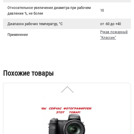
Относительное увеличение диаметра при рабочем
10
давлении %, не более
Диапазон рабочих температур, °C
от -60 до +40
Рукав пожарный
Применение
"Классик"
Рукав пожарный "Классик" РПК(В)-40-1,0-УХЛ1
1 672 ₽
Похожие товары
Рукав пожарный "Классик" РПК(В)-40-1,0-УХЛ1 с
ГР-38/50А