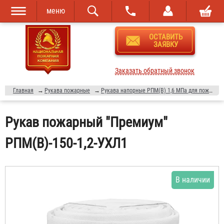
меню
Перейти к
Skip to
ОСТАВИТЬ
основному
navigation
ЗАЯВКУ
содержанию
Заказать обратный звонок
Главная
→
Рукава пожарные
→
Рукава напорные РПМ(В) 1,6 МПа для пожарной техники
Рукав пожарный "Премиум"
РПМ(В)-150-1,2-УХЛ1
В наличии