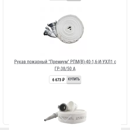
Рукав пожарный "Премиум" РПМ(В)-40-1,6-И-УХЛ1 с
ГР-38/50 А
6 673 ₽
Рукав пожарный "Селект" РПМ(В)-50-1,6-УХЛ1 с ГР-50 А/
П и РС-50.01А