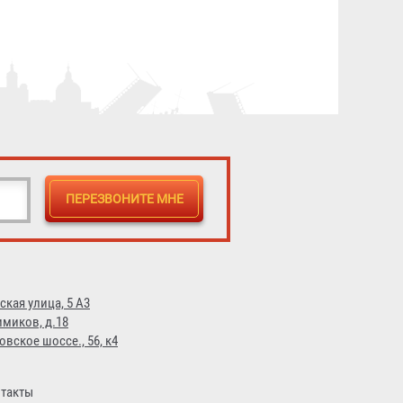
Рукав пожарный "Премиум"
РПМ(В)-40-1,6-И-УХЛ1
3 043 ₽
ская улица, 5 А3
имиков, д.18
овское шоссе., 56, к4
такты