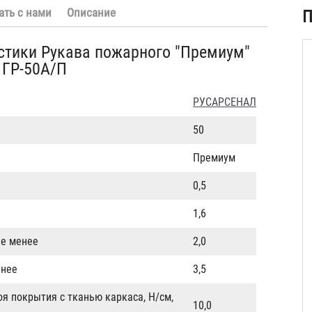
ать с нами
Описание
П
стики Рукава пожарного "Премиум"
 ГР-50А/П
РУСАРСЕНАЛ
50
Премиум
0,5
1,6
не менее
2,0
енее
3,5
оя покрытия с тканью каркаса, Н/см,
10,0