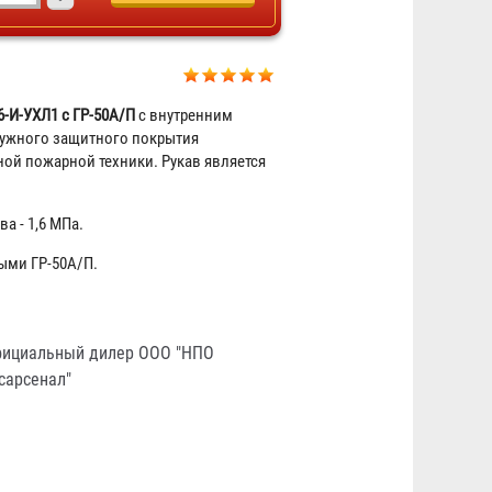
6-И-УХЛ1 с ГР-50А/П
с внутренним
ужного защитного покрытия
ой пожарной техники. Рукав является
Рукав пожарный "Селект"
РПМ(В)-50-1,6-УХЛ1
а - 1,6 МПа.
2 787 ₽
ыми ГР-50А/П.
ициальный дилер ООО "НПО
сарсенал"