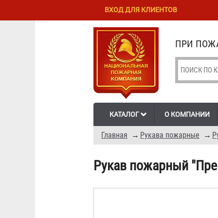
Перейти к
Skip to
ВХОД ДЛЯ КЛИЕНТОВ
основному
navigation
содержанию
ПРИ ПОЖА
КАТАЛОГ
О КОМПАНИИ
Главная
→
Рукава пожарные
→
Р
Рукав пожарный "Пре