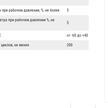
 при рабочем давлении, %, не более
5
етра при рабочем давлении %, не
5
C
от -60 до +40
 циклов, не менее
200