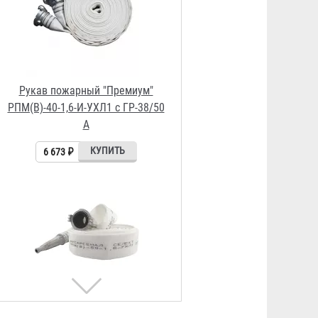
Рукав пожарный "Селект"
РПМ(В)-50-1,6-УХЛ1 с ГР-50 А/П и
РС-50.01А
3 230 ₽