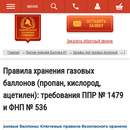
меню
Перейти к
Skip to
ОСТАВИТЬ
основному
navigation
ЗАЯВКУ
содержанию
Заказать обратный звонок
Главная
→
Прочие изделия Балтика-01
→
Шкафы для газовых баллонов
→
Статьи о пожарной безопасности
Правила хранения газовых
баллонов (пропан, кислород,
ацетилен): требования ППР № 1479
и ФНП № 536