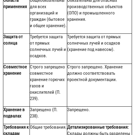
Область
Общеобязательны
Обязательны для опасных
применения
для всех
производственных объектов
организаций и
(ОПО) и промышленного
граждан (бытовое
хранения.
и общее хранение).
Защита от
Требуется защита
Требуется защита от прямых
солнца
от прямых
солнечных лучей и осадков
солнечных лучей и
(хранение под навесом).
осадков.
Совместное
Строго запрещено
Строго запрещено. Хранение
хранение
совместное
должно соответствовать
хранение горючих
проектной документации.
газов и
окислителей (П.
239).
Хранение в
Запрещено (П.
Запрещено.
подвалах
238).
Требования к
Общие требования.
Детализированные требования:
складам
Склады должны быть разделены