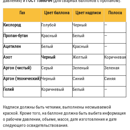
давления) и
ГОСТ 15860-84
(для сварных баллонов с пропаном).
Газ
Цвет баллона
Цвет надписи
Полоса
Кислород
Голубой
Черный
—
Пропан-бутан
Красный
Белый
—
Ацетилен
Белый
Красный
—
Азот
Черный
Желтый
Коричневая
Аргон (чистый)
Серый
Зеленый
Зеленая
Аргон (технический)
Черный
Синий
Синяя
Гелий
Коричневый
Белый
—
Надписи должны быть четкими, выполнены несмываемой
краской. Кроме того, на баллоне должна быть выбита информация
о рабочем давлении, объеме, массе, дате изготовления и дате
следующего освидетельствования.