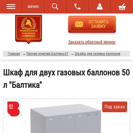
меню
Перейти к
Skip to
ОСТАВИТЬ
основному
navigation
ЗАЯВКУ
содержанию
Заказать обратный звонок
Главная
→
Прочие изделия Балтика-01
→
Шкафы для газовых баллонов
Шкаф для двух газовых баллонов 50
л "Балтика"
Под заказ