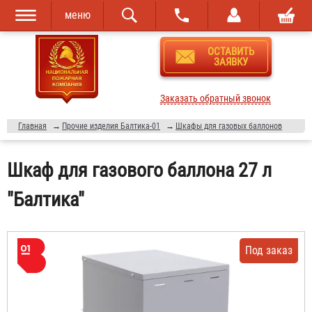
меню
Перейти к
Skip to
ОСТАВИТЬ
основному
navigation
ЗАЯВКУ
содержанию
Заказать обратный звонок
Главная
→
Прочие изделия Балтика-01
→
Шкафы для газовых баллонов
Шкаф для газового баллона 27 л
"Балтика"
Под заказ