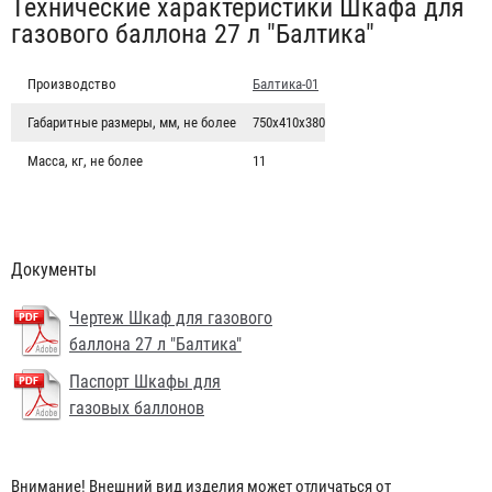
Табы
Технические характеристики Шкафа для
газового баллона 27 л "Балтика"
Производство
Балтика-01
Габаритные размеры, мм, не более
750х410х380
Масса, кг, не более
11
Документы
Чертеж Шкаф для газового
баллона 27 л "Балтика"
Паспорт Шкафы для
газовых баллонов
Шкаф для двух газовых баллонов 50 л "Балтика"
Внимание! Внешний вид изделия может отличаться от