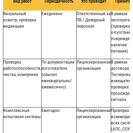
Вид работ
Периодичность
Кто проводит
Примеча
Визуальный
Ежедневно
Ответственный за
В рамках
осмотр, проверка
ПБ / Дежурный
эксплуатац
индикации
персонал
(проверка
отсутствия
поврежден
наличия
питания)
Проверка
По документации
Лицензированная
В рамках
работоспособности,
изготовителя
организация
договора н
чистка, измерения
(обычно
Тестирован
ежеквартально/
извещателе
ежемесячно)
проверка
прохожден
сигнала
Комплексные
Ежегодно
Лицензированная
Проверка
испытания системы
организация
взаимодей
всех систе
(АПС, СОУЭ