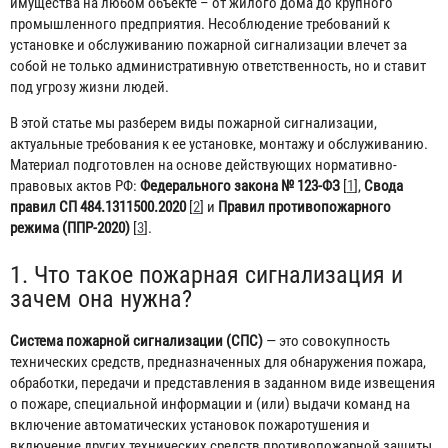
имущества на любом объекте – от жилого дома до крупного
промышленного предприятия. Несоблюдение требований к
установке и обслуживанию пожарной сигнализации влечет за
собой не только административную ответственность, но и ставит
под угрозу жизни людей.
В этой статье мы разберем виды пожарной сигнализации,
актуальные требования к ее установке, монтажу и обслуживанию.
Материал подготовлен на основе действующих нормативно-
правовых актов РФ:
Федерального закона № 123-ФЗ
[
1
],
Свода
правил СП 484.1311500.2020
[
2
] и
Правил противопожарного
режима (ППР-2020)
[
3
].
1. Что такое пожарная сигнализация и
зачем она нужна?
Система пожарной сигнализации (СПС)
— это совокупность
технических средств, предназначенных для обнаружения пожара,
обработки, передачи и представления в заданном виде извещения
о пожаре, специальной информации и (или) выдачи команд на
включение автоматических установок пожаротушения и
включение других технических средств противопожарной защиты