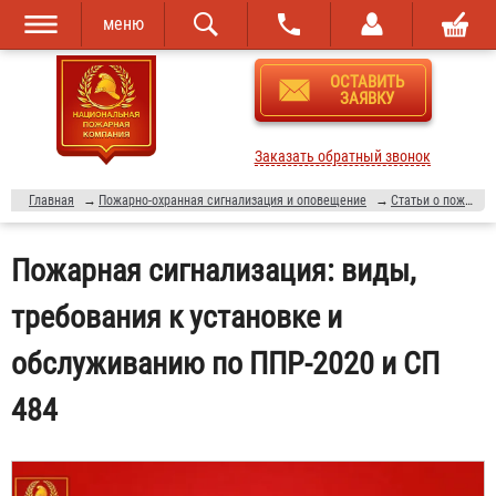
меню
Перейти к
Skip to
ОСТАВИТЬ
основному
navigation
ЗАЯВКУ
содержанию
Заказать обратный звонок
Главная
→
Пожарно-охранная сигнализация и оповещение
→
Статьи о пожарной безопасности
Пожарная сигнализация: виды,
требования к установке и
обслуживанию по ППР-2020 и СП
484