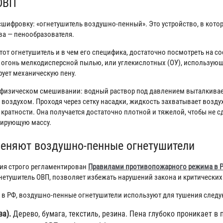
ОВП
шифровку: «огнетушитель воздушно-пенный». Это устройство, в кот
ва — пенообразователя.
этот огнетушитель и в чем его специфика, достаточно посмотреть на с
 огонь мелкодисперсной пылью, или углекислотных (ОУ), использующ
ует механическую пену.
физическом смешивании: водный раствор под давлением выталкивает
 воздухом. Проходя через сетку насадки, жидкость захватывает возду
кратности. Она получается достаточно плотной и тяжелой, чтобы не 
лирующую массу.
еняют воздушно-пенные огнетушители
ия строго регламентирован
Правилами противопожарного режима в Р
огнетушитель ОВП, позволяет избежать нарушений закона и критически
Р в РФ, воздушно-пенные огнетушители используют для тушения сле
а).
Дерево, бумага, текстиль, резина. Пена глубоко проникает в 