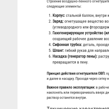
Строение воздушно-пенного огнетушите
следующие элементы:
Корпус:
стальной баллон, внутри 
Заряд:
огнетушащее вещество воз
(углеводородного или фторсодер
Газогенерирующее устройство (ил
создающий рабочее давление воз
Сифонная трубка:
деталь, проходя
Шланг:
гибкий рукав для направл
Насадка (генератор пены):
растру
превращается в пену.
Принцип действия огнетушителя ОВП:
пр
и далее в насадку. Проходя через сетку
Важное правило эксплуатации:
в рабоче
наклонять или переворачивать вверх дн
раствор останется внутри.
Технические характерис