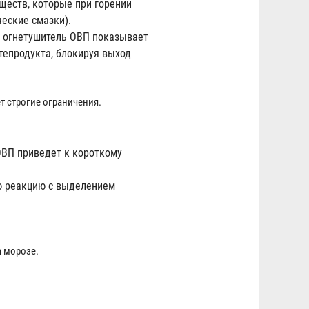
ществ, которые при горении
еские смазки).
В огнетушитель ОВП показывает
тепродукта, блокируя выход
т строгие ограничения.
ОВП приведет к короткому
ую реакцию с выделением
а морозе.