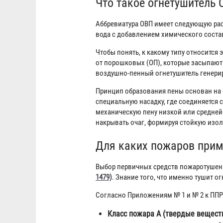
Что такое огнетушитель 
Аббревиатура ОВП имеет следующую рас
вода с добавлением химического соста
Чтобы понять, к какому типу относится 
от порошковых (ОП), которые засыпают
воздушно-пенный огнетушитель генерир
Принцип образования пены основан на 
специальную насадку, где соединяется с
механическую пену низкой или средней 
накрывать очаг, формируя стойкую изо
Для каких пожаров прим
Выбор первичных средств пожаротушен
1479)
. Знание того, что именно тушит 
Согласно Приложениям № 1 и № 2 к ПП
Класс пожара А (твердые веществ