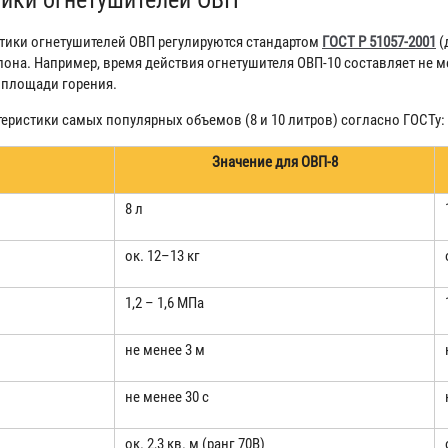
стики огнетушителей ОВП регулируются стандартом
ГОСТ Р 51057-2001
(
она. Например, время действия огнетушителя ОВП-10 составляет не ме
 площади горения.
еристики самых популярных объемов (8 и 10 литров) согласно ГОСТу:
Значение для ОВП-8
8 л
ок. 12–13 кг
1,2 – 1,6 МПа
не менее 3 м
не менее 30 с
ок. 2,3 кв. м (ранг 70В)