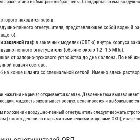
ля рассчитано на быстрый выброс пены. Стандартная схема воздушн
которого находится заряд.
душно-пенного огнетушителя, представляющее собой водный ра
жащего).
и закачной газ):
в закачных моделях (ОВП-з) внутрь корпуса закач
душно-пенного огнетушителя (обычно около 1,2–1,6 МПа).
щая от запорно-пускового устройства до дна баллона. По ней ж
енной подачи состава.
б на конце шланга со специальной сеткой. Именно здесь раство
и нажатии на рычаг открывается клапан. Давление газа выдавливает 
 насадки, жидкость захватывает воздух, вспенивается и выбрасывается
м положении воздушно-пенный огнетушитель следует держать строго 
ом (как это делали со старыми химическими моделями ОХП), иначе сж
тики огнетушителей ОВП