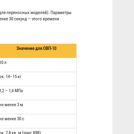
для переносных моделей). Параметры
нее 30 секунд — этого времени
Значение для ОВП-10
10 л
ок. 14–15 кг
1,2 – 1,6 МПа
не менее 3 м
не менее 30 с
ок. 2,8 кв. м (ранг 89В)