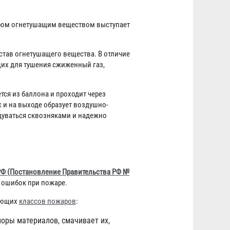
ором огнетушащим веществом выступает
остав огнетушащего вещества. В отличие
их для тушения сжиженный газ,
ся из баллона и проходит через
х и на выходе образует воздушно-
сдуваться сквозняками и надежно
Ф (Постановление Правительства РФ №
х ошибок при пожаре.
дующих
классов пожаров
:
поры материалов, смачивает их,