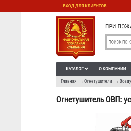
Перейти к
Skip to
ВХОД ДЛЯ КЛИЕНТОВ
основному
navigation
содержанию
ПРИ ПОЖА
КАТАЛОГ
О КОМПАНИИ
Главная
→
Огнетушители
→
Возду
Огнетушитель ОВП: ус