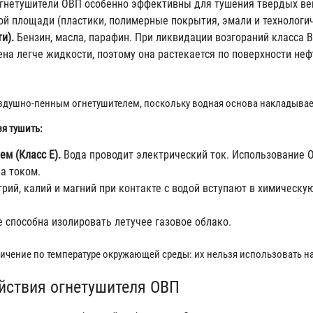
Огнетушители ОВП особенно эффективны для тушения твердых ве
ой площади (пластики, полимерные покрытия, эмали и технологич
и).
Бензин, масла, парафин. При ликвидации возгораний класса 
а легче жидкости, поэтому она растекается по поверхности неф
оздушно-пенным огнетушителем, поскольку водная основа накладывае
я тушить:
м (Класс Е).
Вода проводит электрический ток. Использование 
а током.
рий, калий и магний при контакте с водой вступают в химическ
 способна изолировать летучее газовое облако.
ичение по температуре окружающей среды: их нельзя использовать н
ействия огнетушителя ОВП