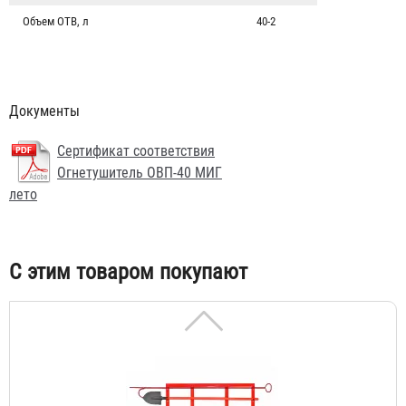
Объем ОТВ, л
40-2
Документы
Ящик для песка металлический 0,2 м3 сварной
Сертификат соответствия
Огнетушитель ОВП-40 МИГ
2 483 ₽
лето
С этим товаром покупают
Щит пожарный металлический открытый