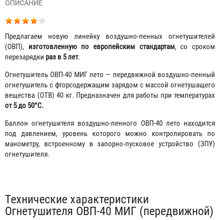
ОПИСАНИЕ
Предлагаем новую линейку воздушно-пенных огнетушителей
(ОВП),
изготовленную по европейским стандартам
, со сроком
перезарядки
раз в 5 лет
.
Огнетушитель ОВП-40 МИГ лето — передвижной воздушно-пенный
огнетушитель с фторсодержащим зарядом с массой огнетушащего
вещества (ОТВ) 40 кг. Предназначен для работы при температурах
от 5 до 50°C.
Баллон огнетушителя воздушно-пенного ОВП-40 лето находится
под давлением, уровень которого можно контролировать по
манометру, встроенному в запорно-пусковое устройство (ЗПУ)
огнетушителя.
Табы
Технические характеристики
Огнетушителя ОВП-40 МИГ (передвижной)