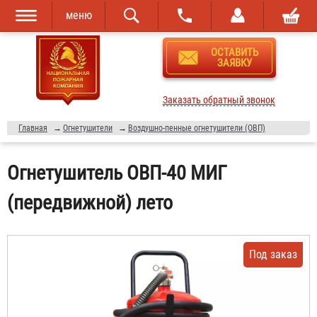
меню
Перейти к
Skip to
ОСТАВИТЬ
основному
navigation
ЗАЯВКУ
содержанию
Заказать обратный звонок
Главная
→
Огнетушители
→
Воздушно-пенные огнетушители (ОВП)
Огнетушитель ОВП-40 МИГ
(передвижной) лето
Под заказ