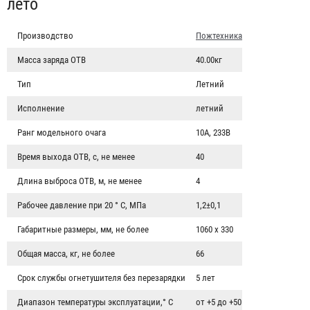
лето
Производство
Пожтехника
Масса заряда ОТВ
40.00кг
Тип
Летний
Исполнение
летний
Ранг модельного очага
10А, 233В
Время выхода ОТВ, с, не менее
40
Длина выброса ОТВ, м, не менее
4
Рабочее давление при 20 ° С, МПа
1,2±0,1
Огнетушитель ОП-50 ABCE передвижной Огнеборец /
Габаритные размеры, мм, не более
1060 х 330
Гарвилон
Общая масса, кг, не более
66
5 689 ₽
Срок службы огнетушителя без перезарядки
5 лет
Диапазон температуры эксплуатации,° С
от +5 до +50