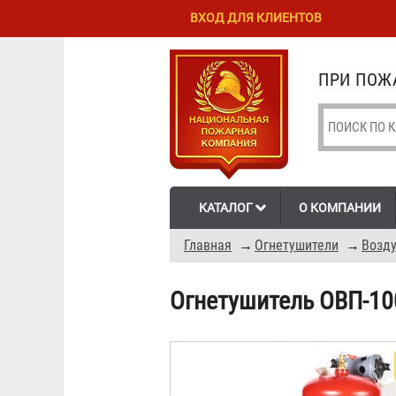
Перейти к
Skip to
ВХОД ДЛЯ КЛИЕНТОВ
основному
navigation
содержанию
ПРИ ПОЖА
КАТАЛОГ
О КОМПАНИИ
Главная
→
Огнетушители
→
Возду
Огнетушитель ОВП-10