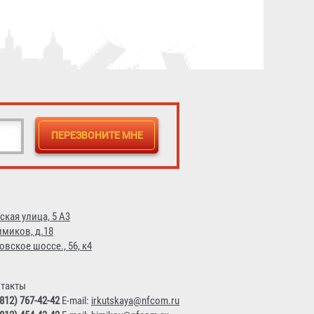
5 689 ₽
ская улица, 5 А3
имиков, д.18
овское шоссе., 56, к4
такты
(812) 767-42-42
E-mail:
irkutskaya@nfcom.ru