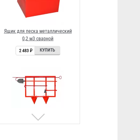
Щит пожарный металлический
открытый
829 ₽
Огнетушитель ОП-50 ABCE
передвижной Огнеборец /
Гарвилон