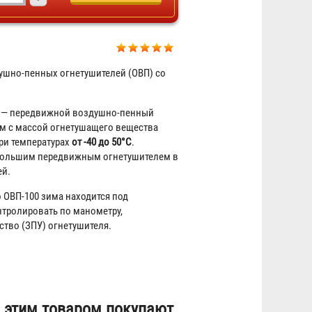
ушно-пенных огнетушителей (ОВП) со
Огнетушитель ОП-50 ABCE
передвижной Огнеборец /
Гарвилон
— передвижной воздушно-пенный
м с массой огнетушащего вещества
5 689 ₽
при температурах
от -40 до 50°C
.
 большим передвижным огнетушителем в
ей.
 ОВП-100 зима находится под
нтролировать по манометру,
ство (ЗПУ) огнетушителя.
Огнетушитель ОУ-55 (ОУ-80) BCE
 этим товаром покупают
передвижной