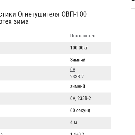
стики Огнетушителя ОВП-100
отех зима
Пожнанотех
100.00кг
Зимний
6А
233B-2
зимний
6А, 233В-2
60 секунд
4 м
Па
1,4±0,2