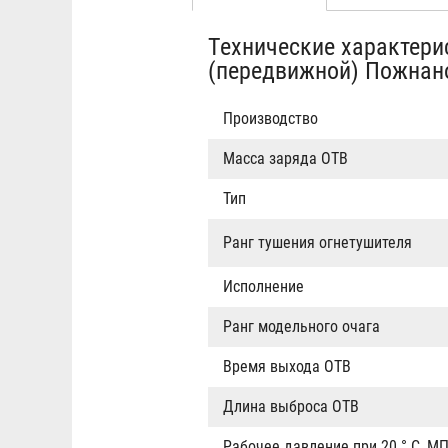
Табы
вкладка)
Технические характери
(передвижной) Пожнан
Производство
Масса заряда ОТВ
Тип
Ранг тушения огнетушителя
Исполнение
Ранг модельного очага
Время выхода ОТВ
Длина выброса ОТВ
Рабочее давление при 20 ° С, М