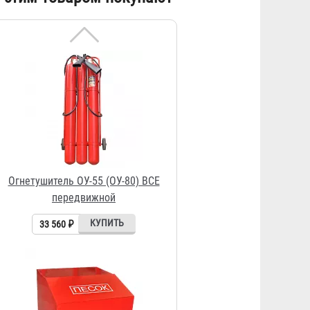
33 560 ₽
Ящик для песка металлический
0,2 м3 сварной
2 483 ₽