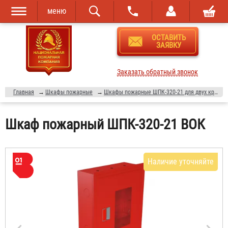
меню
Перейти к
Skip to
ОСТАВИТЬ
основному
navigation
ЗАЯВКУ
содержанию
Заказать обратный звонок
Главная
→
Шкафы пожарные
→
Шкафы пожарные ШПК-320-21 для двух кранов и двух рукавов
Шкаф пожарный ШПК-320-21 ВОК
Наличие уточняйте