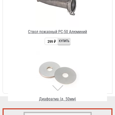
Диафрагма (д. 50мм)
67 ₽