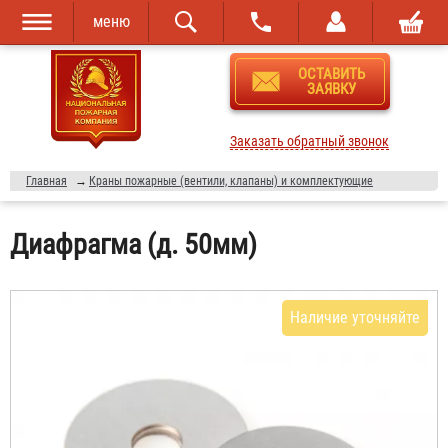
меню
Перейти к
Skip to
ОСТАВИТЬ
основному
navigation
ЗАЯВКУ
содержанию
Заказать обратный звонок
Главная
→
Краны пожарные (вентили, клапаны) и комплектующие
Диафрагма (д. 50мм)
Наличие уточняйте