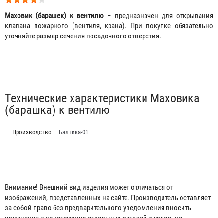
Маховик (барашек) к вентилю
– предназначен для открывания
клапана пожарного (вентиля, крана). При покупке обязательно
уточняйте размер сечения посадочного отверстия.
Табы
Технические характеристики Маховика
(барашка) к вентилю
Производство
Балтика-01
Внимание! Внешний вид изделия может отличаться от
изображений, представленных на сайте. Производитель оставляет
Гидротестер пожарных кранов "Балтика-01"
за собой право без предварительного уведомления вносить
изменения в конструкцию отдельных деталей и узлов, не