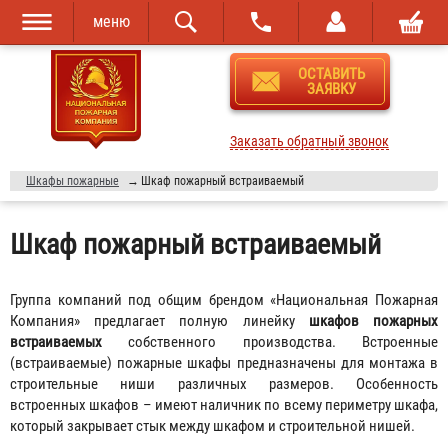
меню
Перейти к
Skip to
ОСТАВИТЬ
основному
navigation
ЗАЯВКУ
содержанию
Заказать обратный звонок
Шкафы пожарные
→
Шкаф пожарный встраиваемый
Шкаф пожарный встраиваемый
Группа компаний под общим брендом «Национальная Пожарная
Компания» предлагает полную линейку
шкафов пожарных
встраиваемых
собственного производства. Встроенные
(встраиваемые) пожарные шкафы предназначены для монтажа в
строительные ниши различных размеров. Особенность
встроенных шкафов – имеют наличник по всему периметру шкафа,
который закрывает стык между шкафом и строительной нишей.