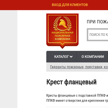
Перейти к
Skip to
ВХОД ДЛЯ КЛИЕНТОВ
основному
navigation
содержанию
ПРИ ПОЖА
КАТАЛОГ
О КОМПАНИИ
Гидранты пожарные, подставки, к
Крест фланцевый
Кресты фланцевые с подставкой ППКФ и
ППКФ имеет отверстия для крепления тр