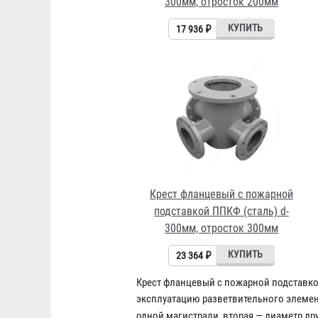
300мм, отросток 200мм
17 936 ₽
Крест фланцевый с пожарной
подставкой ППКФ (сталь) d-
300мм, отросток 300мм
23 364 ₽
Крест фланцевый с пожарной подставко
эксплуатацию разветвительного элеме
одной магистрали, вторая — диаметр др