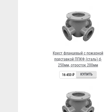
Крест фланцевый с пожарной
подставкой ППКФ (сталь) d-
250мм, отросток 200мм
16 453 ₽