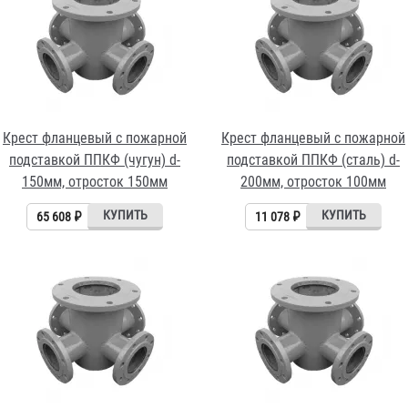
Крест фланцевый с пожарной
Крест фланцевый с пожарной
подставкой ППКФ (чугун) d-
подставкой ППКФ (сталь) d-
150мм, отросток 150мм
200мм, отросток 100мм
65 608 ₽
11 078 ₽