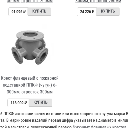
300мм, отросток 200мм
300мм, отросток 250мм
91 096 ₽
24 226 ₽
Крест фланцевый с пожарной
подставкой ППКФ (чугун) d-
300мм, отросток 300мм
113 009 ₽
й ППКФ изготавливается из стали или высокопрочного чугуна марки В
нта.
В маркировке изделий первая цифра указывает на диаметр в милим
угой магистрали, пересекающей первую.
Чугунных фланцевых крестов