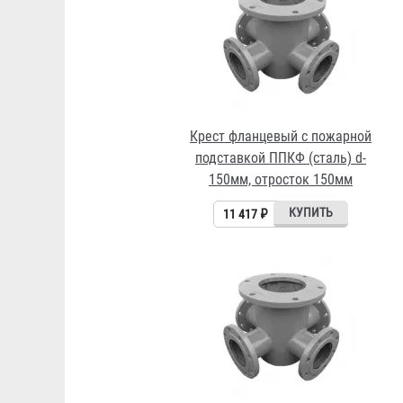
Крест фланцевый с пожарной
подставкой ППКФ (сталь) d-
150мм, отросток 150мм
11 417 ₽