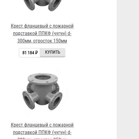
Крест фланцевый с пожарной
подставкой ППКФ (чугун) d-
300мм, отросток 150мм
81 184 ₽
Крест фланцевый с пожарной
подставкой ППКФ (чугун) d-