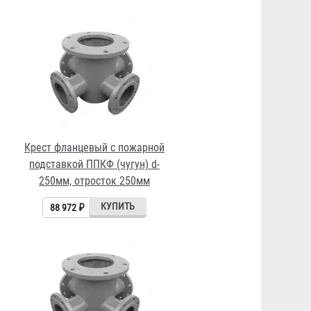
Крест фланцевый с пожарной
подставкой ППКФ (чугун) d-
250мм, отросток 250мм
88 972 ₽