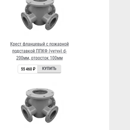
Крест фланцевый с пожарной
подставкой ППКФ (чугун) d-
200мм, отросток 100мм
55 460 ₽