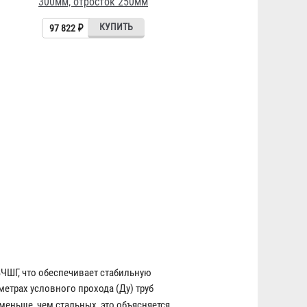
300мм, отросток 250мм
97 822 ₽
ЧШГ, что обеспечивает стабильную
етрах условного прохода (Ду) труб
меньше, чем стальных, это объясняется