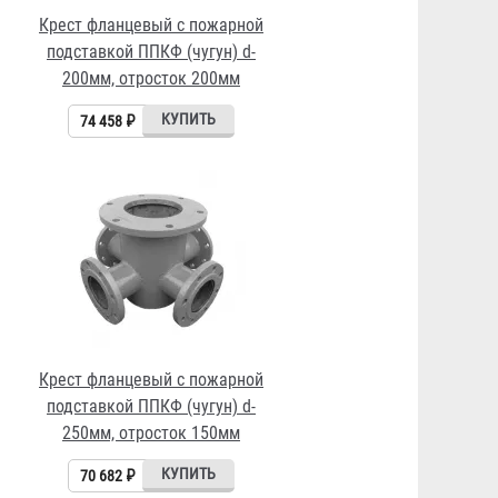
Крест фланцевый с пожарной
подставкой ППКФ (чугун) d-
200мм, отросток 200мм
74 458 ₽
Крест фланцевый с пожарной
подставкой ППКФ (чугун) d-
250мм, отросток 150мм
70 682 ₽