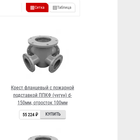
▦
▤
Сетка
Таблица
Крест фланцевый с пожарной
подставкой ППКФ (чугун) d-
150мм, отросток 100мм
55 224 ₽