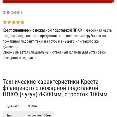
ОПИСАНИЕ
Крест фланцевый с пожарной подставкой ППКФ
— фасонная часть
водопровода, которая предполагает ответвление трубы как на
пожарный гидрант, так и на трубу меньшего или такого же
диаметра.
Сверху имеется специальный ответный фланец для установки
пожарного гидранта.
Табы
Технические характеристики Креста
фланцевого с пожарной подставкой
ППКФ (чугун) d-300мм, отросток 100мм
Диаметр
300мм
Тип
отросток 100мм