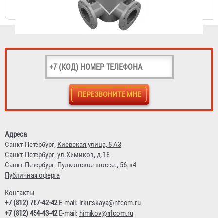
d-300мм, отросток 250мм
97 822 ₽
Адреса
Крест фланцевый с пожарной подставкой ППКФ (сталь)
Санкт-Петербург,
Киевская улица, 5 А3
d-300мм, отросток 300мм
Санкт-Петербург,
ул.Химиков, д.18
Санкт-Петербург,
Пулковское шоссе., 56, к4
23 364 ₽
Публичная оферта
Контакты
+7 (812) 767-42-42
E-mail:
irkutskaya@nfcom.ru
+7 (812) 454-43-42
E-mail:
himikov@nfcom.ru