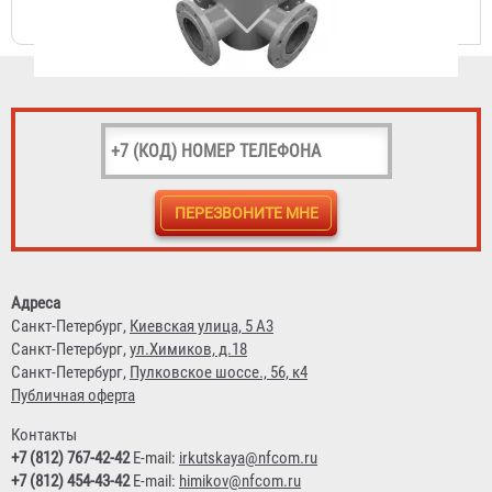
Крест фланцевый с пожарной подставкой ППКФ (чугун)
d-300мм, отросток 250мм
97 822 ₽
Адреса
Санкт-Петербург,
Киевская улица, 5 А3
Санкт-Петербург,
ул.Химиков, д.18
Крест фланцевый с пожарной подставкой ППКФ (сталь)
Санкт-Петербург,
Пулковское шоссе., 56, к4
d-300мм, отросток 300мм
Публичная оферта
23 364 ₽
Контакты
+7 (812) 767-42-42
E-mail:
irkutskaya@nfcom.ru
+7 (812) 454-43-42
E-mail:
himikov@nfcom.ru