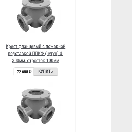
Крест фланцевый с пожарной
подставкой ППКФ (сталь) d-
300мм, отросток 100мм
15 104 ₽