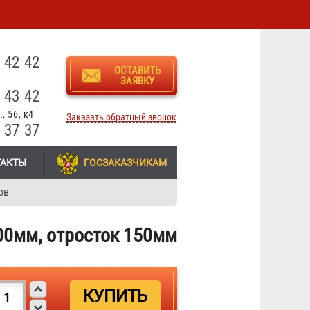
3
 42 42
ОСТАВИТЬ
ЗАЯВКУ
 43 42
, 56, к4
Заказать обратный звонок
 37 37
ТАКТЫ
ГОСЗАКАЗЧИКАМ
ов
00мм, отросток 150мм
Крест фланцевый с пожарной