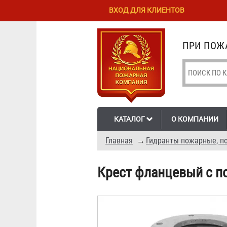
Перейти к
Skip to
ВХОД ДЛЯ КЛИЕНТОВ
основному
navigation
содержанию
ПРИ ПОЖА
КАТАЛОГ
О КОМПАНИИ
Главная
→
Гидранты пожарные, по
Крест фланцевый с п