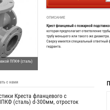
ОПИСАНИЕ
Крест фланцевый с пожарной подставк
которая предполагает ответвление трубы
трубу меньшего или такого же диаметра.
Сверху имеется специальный ответный 
гидранта.
авкой ППКФ (сталь)
ать с нами
П
стики Креста фланцевого с
ПКФ (сталь) d-300мм, отросток