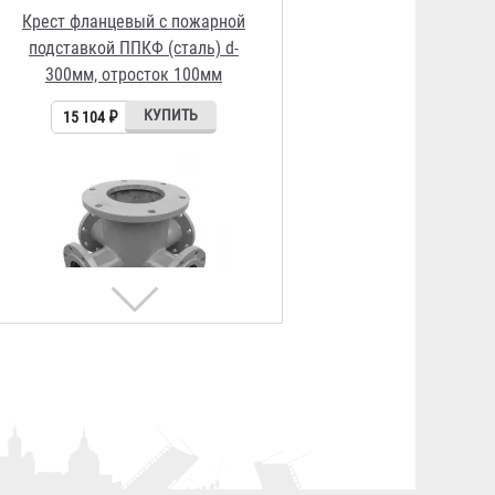
Крест фланцевый с пожарной
подставкой ППКФ (чугун) d-
300мм, отросток 250мм
97 822 ₽
Крест фланцевый с пожарной
подставкой ППКФ (сталь) d-
300мм, отросток 300мм
23 364 ₽