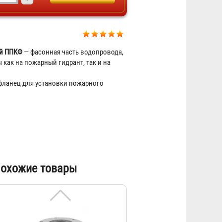
подставкой ППКФ (чугун) d-
300мм, отросток 150мм
81 184 ₽
ой ППКФ
— фасонная часть водопровода,
 как на пожарный гидрант, так и на
фланец для установки пожарного
Крест фланцевый с пожарной
подставкой ППКФ (чугун) d-
охожие товары
300мм, отросток 100мм
72 688 ₽