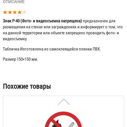
ОПИСАНИЕ
Знак P-40 (Фото- и видеосъемка запрещена)
предназначен для
размещения на стенах или заграждениях и информирует о том, что
на данной территории или объекте запрещено проводить фото- и
видеосъемку.
Табличка Изготовлена из самоклеящейся пленки ПВХ.
Знак P-01 (Запрещается курить)
Размер 150×150 мм.
23 ₽
Табы
Похожие товары