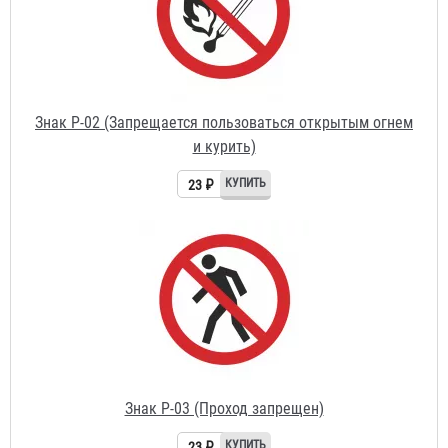
Знак P-02 (Запрещается пользоваться открытым огнем
и курить)
23 ₽
Знак P-03 (Проход запрещен)
23 ₽