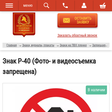
меню
Перейти к
Skip to
ОСТАВИТЬ
основному
navigation
ЗАЯВКУ
содержанию
Заказать обратный звонок
Главная
→
Знаки, журналы, плакаты
→
Знаки на ПВХ пленке
→
Запрещающие знаки
Знак P-40 (Фото- и видеосъемка
запрещена)
В наличии