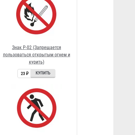
Знак P-03 (Проход запрещен)
23 ₽
Знак P-04 (Запрещается тушить
водой)