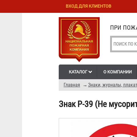
Перейти к
Skip to
ВХОД ДЛЯ КЛИЕНТОВ
основному
navigation
содержанию
ПРИ ПОЖА
КАТАЛОГ
О КОМПАНИИ
Главная
→
Знаки, журналы, плака
Знак P-39 (Не мусори