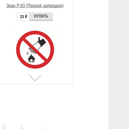
23 ₽
Знак P-05 (Запрещается
использовать в качестве
питьевой воды)
23 ₽