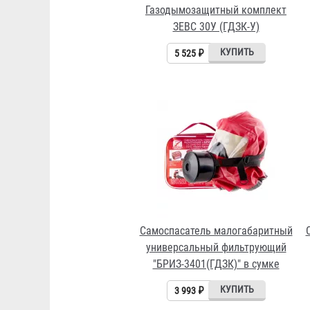
Газодымозащитный комплект
ЗЕВС 30У (ГДЗК-У)
5 525 ₽
Самоспасатель малогабаритный
универсальный фильтрующий
"БРИЗ-3401(ГДЗК)" в сумке
3 993 ₽