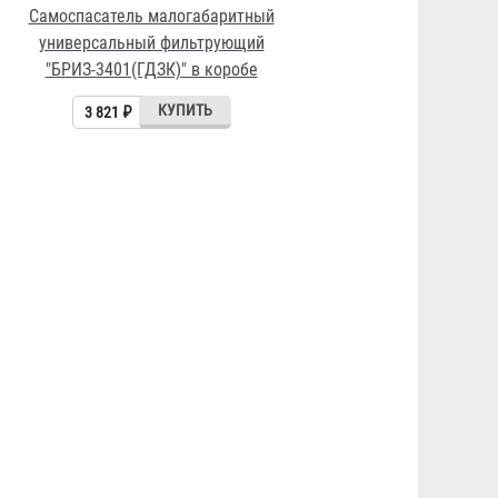
Самоспасатель малогабаритный
универсальный фильтрующий
"БРИЗ-3401(ГДЗК)" в коробе
3 821 ₽