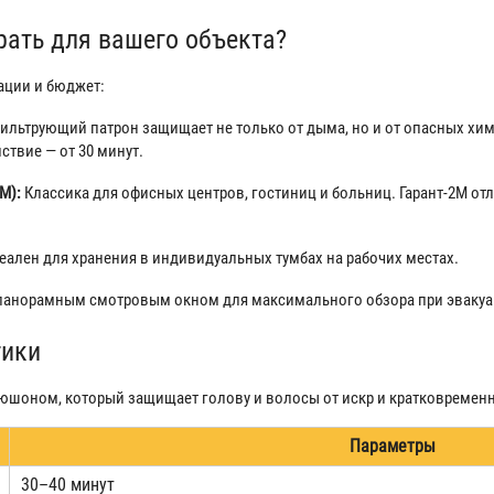
рать для вашего объекта?
ации и бюджет:
ьтрующий патрон защищает не только от дыма, но и от опасных хим
ствие — от 30 минут.
2М):
Классика для офисных центров, гостиниц и больниц. Гарант-2М о
еален для хранения в индивидуальных тумбах на рабочих местах.
панорамным смотровым окном для максимального обзора при эвакуа
тики
шоном, который защищает голову и волосы от искр и кратковременно
Параметры
30–40 минут