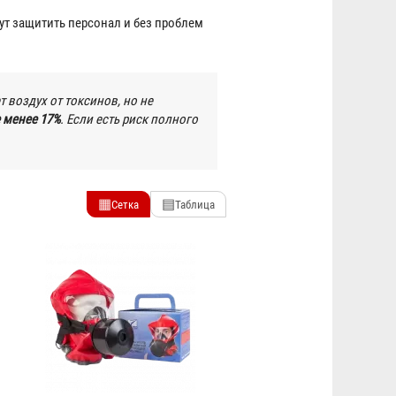
т защитить персонал и без проблем
 воздух от токсинов, но не
 менее 17%
. Если есть риск полного
▦
▤
Сетка
Таблица