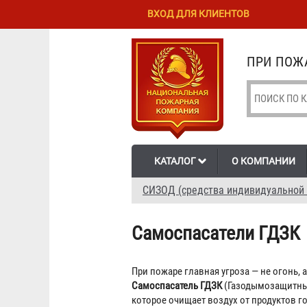
Перейти к
Skip to
ВХОД ДЛЯ КЛИЕНТОВ
основному
navigation
содержанию
ПРИ ПОЖА
КАТАЛОГ
О КОМПАНИИ
СИЗОД (средства индивидуальной
Самоспасатели ГДЗК
При пожаре главная угроза — не огонь, 
Самоспасатель ГДЗК
(Газодымозащитные
которое очищает воздух от продуктов г