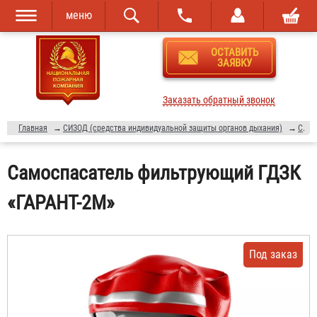
меню
Перейти к
Skip to
ОСТАВИТЬ
основному
navigation
ЗАЯВКУ
содержанию
Заказать обратный звонок
Главная
→
СИЗОД (средства индивидуальной защиты органов дыхания)
→
Самоспасатели
Самоспасатель фильтрующий ГДЗК
«ГАРАНТ-2М»
Под заказ