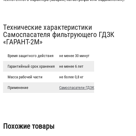
Табы
Технические характеристики
Самоспасателя фильтрующего ГДЗК
«ГАРАНТ-2М»
Время защитного действия
не менее 30 минут
Гарантийный срок хранения
не менее 6 лет
Самоспасатель малогабаритный универсальный
фильтрующий "БРИЗ-3401(ГДЗК)" в сумке
Масса рабочей части
не более 0,8 кг
3 993 ₽
Применение
Самоспасатели ГДЗК
Похожие товары