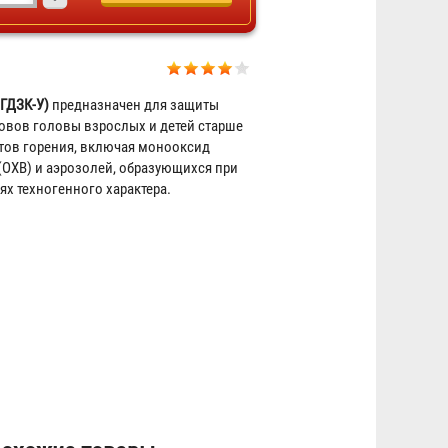
ГДЗК-У)
предназначен для защиты
Самоспасатель малогабаритный
овов головы взрослых и детей старше
универсальный фильтрующий
ктов горения, включая монооксид
(ОХВ) и аэрозолей, образующихся при
"БРИЗ-3401(ГДЗК)" в футляре
ях техногенного характера.
3 907 ₽
Самоспасатель фильтрующий