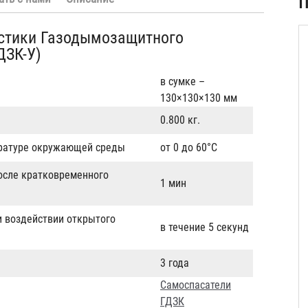
П
истики Газодымозащитного
ДЗК-У)
в сумке –
130×130×130 мм
0.800 кг.
ературе окружающей среды
от 0 до 60°C
осле кратковременного
1 мин
и воздействии открытого
в течение 5 секунд
3 года
Самоспасатели
ГДЗК