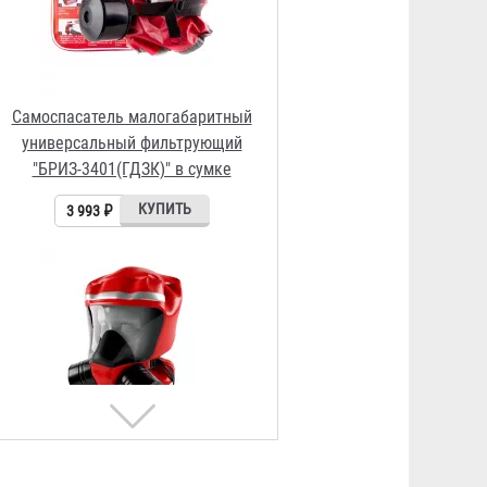
Самоспасатель фильтрующий
ГДЗК «ГАРАНТ-2М»
Договорная
Самоспасатель малогабаритный
универсальный фильтрующий