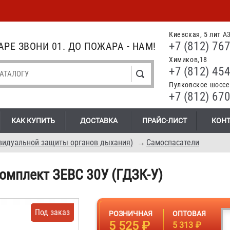
Киевская, 5 лит А
+7 (812) 767
РЕ ЗВОНИ 01. ДО ПОЖАРА - НАМ!
Химиков,18
+7 (812) 454
Пулковское шоссе.
+7 (812) 670
КАК КУПИТЬ
ДОСТАВКА
ПРАЙС-ЛИСТ
КОН
видуальной защиты органов дыхания)
→
Самоспасатели
мплект ЗЕВС 30У (ГДЗК-У)
Под заказ
РОЗНИЧНАЯ
ОПТОВАЯ
5 525 ₽
5 313 ₽