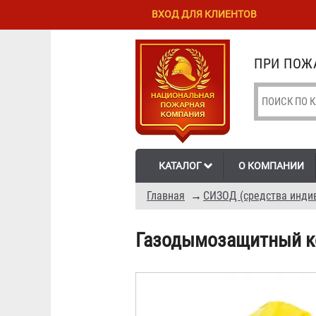
Перейти к
Skip to
ВХОД ДЛЯ КЛИЕНТОВ
основному
navigation
содержанию
ПРИ ПОЖА
КАТАЛОГ
О КОМПАНИИ
Главная
→
СИЗОД (средства инди
Газодымозащитный ко