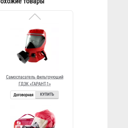
охожие товары
ГДЗК «ГАРАНТ-1»
Договорная
Самоспасатель малогабаритный
универсальный фильтрующий
"БРИЗ-3401(ГДЗК)" в сумке
3 993 ₽