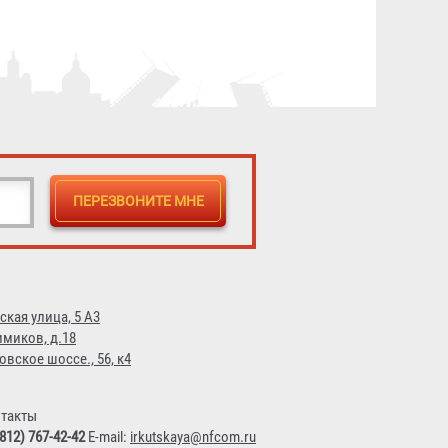
"БРИЗ-3401(ГДЗК)" в коробе
3 821 ₽
ская улица, 5 А3
имиков, д.18
овское шоссе., 56, к4
такты
(812) 767-42-42
E-mail:
irkutskaya@nfcom.ru