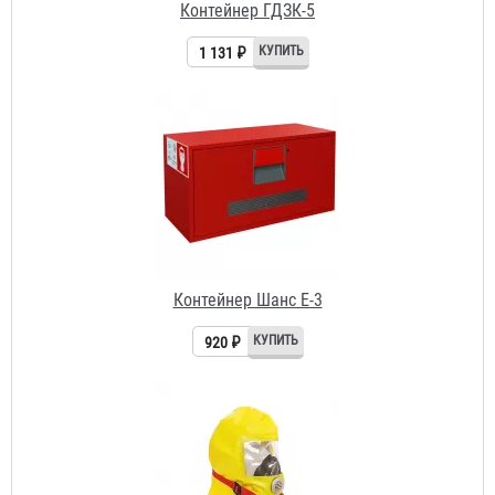
Контейнер Шанс Е-3
920 ₽
Газодымозащитный комплект ЗЕВС 30У (ГДЗК-У)