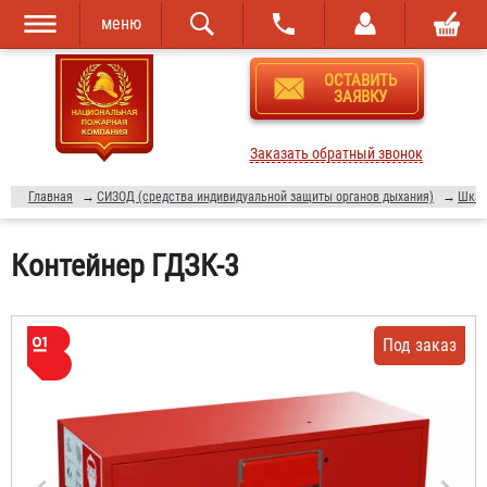
меню
Перейти к
Skip to
ОСТАВИТЬ
основному
navigation
ЗАЯВКУ
содержанию
Заказать обратный звонок
Главная
→
СИЗОД (средства индивидуальной защиты органов дыхания)
→
Шкаф
Контейнер ГДЗК-3
Под заказ