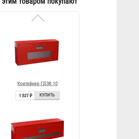
 этим товаром покупают
Контейнер ГДЗК-10
1 527 ₽
Контейнер Шанс Е-5
1 100 ₽