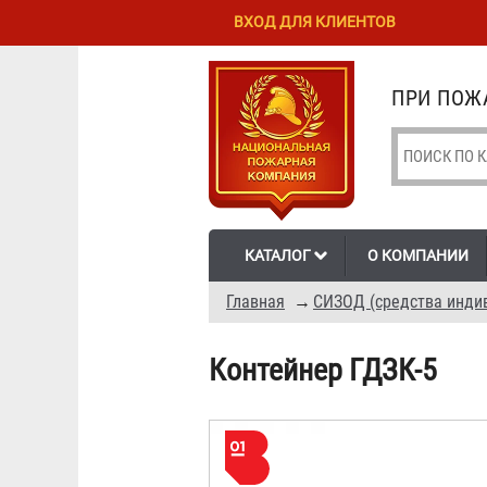
Перейти к
Skip to
ВХОД ДЛЯ КЛИЕНТОВ
основному
navigation
содержанию
ПРИ ПОЖА
КАТАЛОГ
О КОМПАНИИ
Главная
→
СИЗОД (средства инди
Контейнер ГДЗК-5