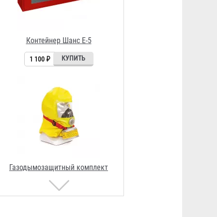
Газодымозащитный комплект
ЗЕВС 30У (ГДЗК-У)
5 525 ₽
Контейнер ГДЗК-10
1 527 ₽