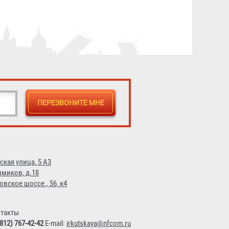
ская улица, 5 А3
имиков, д.18
овское шоссе., 56, к4
такты
(812) 767-42-42
E-mail:
irkutskaya@nfcom.ru