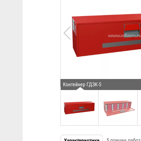
Контейнер ГДЗК-5
5 причин работ
Характеристики
(активная