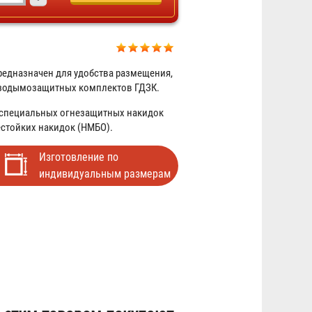
едназначен для удобства размещения,
газодымозащитных комплектов ГДЗК.
 специальных огнезащитных накидок
Газодымозащитный комплект
естойких накидок (НМБО).
ЗЕВС 30У (ГДЗК-У)
Изготовление по
5 525 ₽
индивидуальным размерам