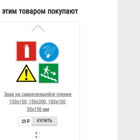
150х150, 150х300, 100х100,
 этим товаром покупают
50х150 мм
23 ₽
Огнетушитель ОП-4 АВСЕ