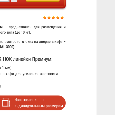
ум
– предназначен для размещения и
го типа (до 10 кг).
Огнетушитель ОП-4 АВСЕ
чию смотрового окна на дверце шкафа –
Огнеборец / Гарвилон
RAL 3000)
.
591 ₽
 НОК линейки Премиум:
 1 мм)
е шкафа для усиления жесткости
ы
Изготовление по
индивидуальным размерам
Знак на самоклеящейся пленке