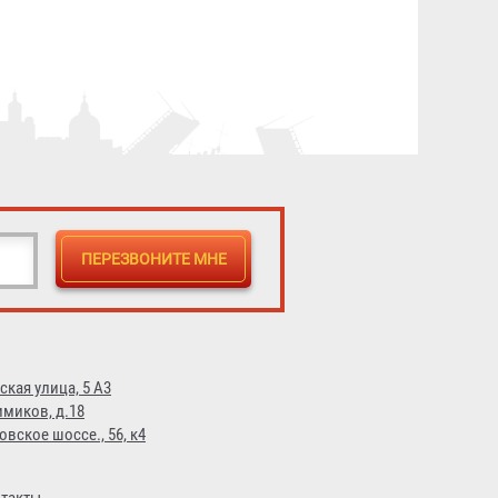
ская улица, 5 А3
имиков, д.18
овское шоссе., 56, к4