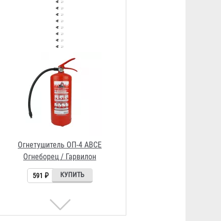
Огнеборец / Гарвилон
591 ₽
Знак на самоклеящейся пленке
150х150, 150х300, 100х100,
50х150 мм
23 ₽