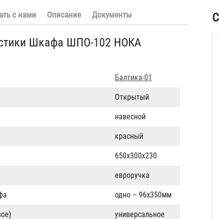
ать с нами
Описание
Документы
С
истики Шкафа ШПО-102 НОКА
Балтика-01
Открытый
навесной
красный
650х300х230
евроручка
фа
одно – 96х350мм
ое)
универсальное