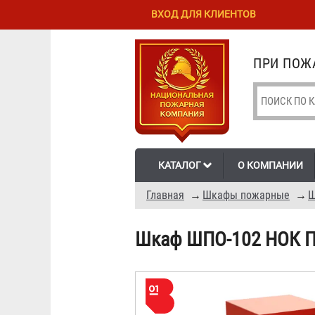
Перейти к
Skip to
ВХОД ДЛЯ КЛИЕНТОВ
основному
navigation
содержанию
ПРИ ПОЖА
КАТАЛОГ
О КОМПАНИИ
Главная
→
Шкафы пожарные
→
Ш
Шкаф ШПО-102 НОК 