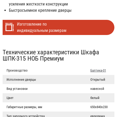
усиления жесткости конструкции
Быстросъемное крепление дверцы
Изготовление по
индивидуальным размерам
Табы
Технические характеристики Шкафа
ШПК-315 НОБ Премиум
Производство
Балтика-01
Исполнение дверцы
Открытый
Вид установки
навесной
Цвет
белый
Габаритные размеры, мм
650х840х230
Тип запорного устройства
евроручка