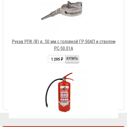
1 295 ₽
Огнетушитель ОП-4 АВСЕ Огнеборец / Гарвилон
591 ₽