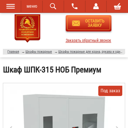
меню
Перейти к
Skip to
ОСТАВИТЬ
основному
navigation
ЗАЯВКУ
содержанию
Заказать обратный звонок
Главная
→
Шкафы пожарные
→
Шкафы пожарные для крана, рукава и одного огнетушителя (ШПК-315)
Шкаф ШПК-315 НОБ Премиум
Под заказ