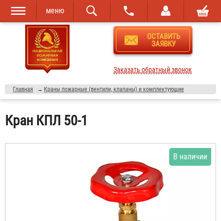
меню
Перейти к
Skip to
ОСТАВИТЬ
основному
navigation
ЗАЯВКУ
содержанию
Заказать обратный звонок
Главная
→
Краны пожарные (вентили, клапаны) и комплектующие
Кран КПЛ 50-1
В наличии