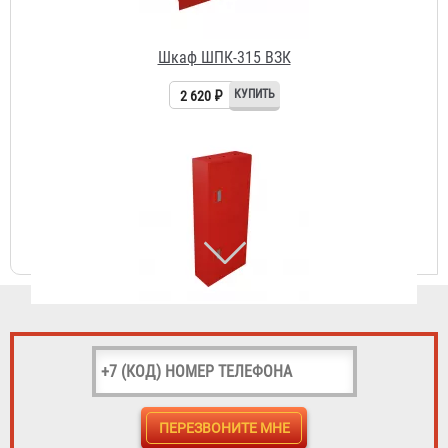
Шкаф пожарный ШПК-320 НЗК
2 882 ₽
Гидротестер пожарных кранов "Балтика-01"