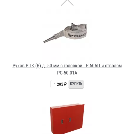
Рукав РПК (В) д. 50 мм с головкой ГР-50АП и стволом
РС-50.01А
1 295 ₽
Шкаф ШПК-315 ВЗК
2 620 ₽