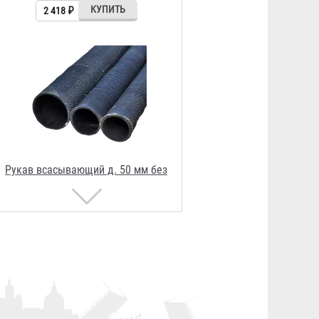
головок
2 893 ₽
Головка муфтовая ГМ-50
145 ₽