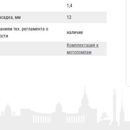
1,4
асадка, мм
12
аниям тех. регламента о
наличие
ости
Комплектация к
мотопомпам