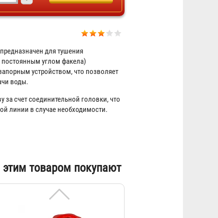
Головка муфтовая ГМ-50
предназначен для тушения
 постоянным углом факела)
145 ₽
 запорным устройством, что позволяет
ачи воды.
у за счет соединительной головки, что
ой линии в случае необходимости.
 этим товаром покупают
Кран КПЛ 50-1
2 550 ₽