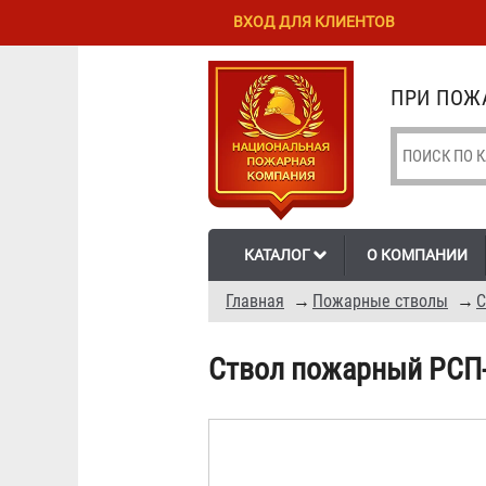
Перейти к
Skip to
ВХОД ДЛЯ КЛИЕНТОВ
основному
navigation
содержанию
ПРИ ПОЖА
КАТАЛОГ
О КОМПАНИИ
Главная
→
Пожарные стволы
→
С
Ствол пожарный РСП