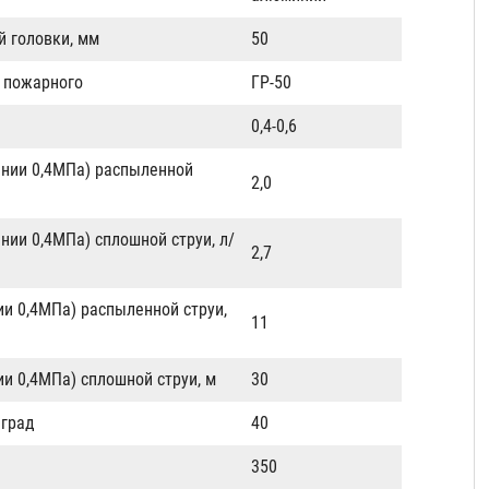
й головки, мм
50
 пожарного
ГР-50
0,4-0,6
ении 0,4МПа) распыленной
2,0
нии 0,4МПа) сплошной струи, л/
2,7
и 0,4МПа) распыленной струи,
11
и 0,4МПа) сплошной струи, м
30
 град
40
350