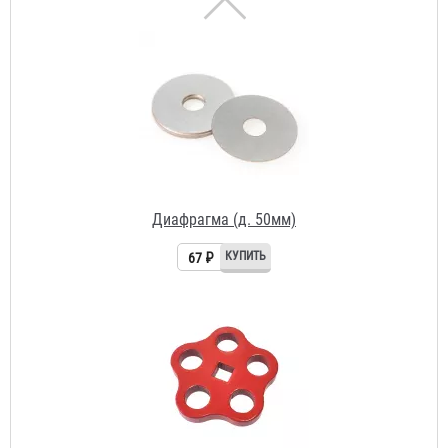
Диафрагма (д. 50мм)
67 ₽
Маховик (барашек) к вентилю
195 ₽