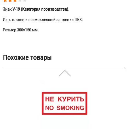
Знак V-19 (Категория производства)
.
Изготовлен из самоклеящейся пленки ПВХ.
Размер 300×150 мм.
Знак V-22 (Песок)
55 ₽
Табы
Похожие товары
Знак V-20 / В-05 (Не курить.No smoking)
55 ₽