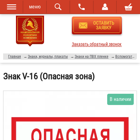
меню
Перейти к
Skip to
ОСТАВИТЬ
основному
navigation
ЗАЯВКУ
содержанию
Заказать обратный звонок
Главная
→
Знаки, журналы, плакаты
→
Знаки на ПВХ пленке
→
Вспомогательные плакаты
Знак V-16 (Опасная зона)
В наличии