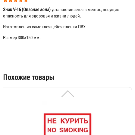
Знак V-16 (Опасная зона)
устанавливается в местах, несущих
опасность для здоровья и жизни людей.
Изготовлен из самоклеящейся пленки ПВХ.
Размер 300×150 мм.
Знак V-22 (Песок)
55 ₽
Табы
Похожие товары
Знак V-20 / В-05 (Не курить.No smoking)