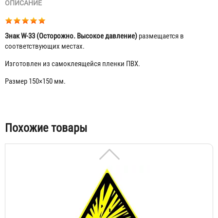
ОПИСАНИЕ
Знак W-33 (Осторожно. Высокое давление)
размещается в
соответствующих местах.
Изготовлен из самоклеящейся пленки ПВХ.
Знак W-01 (Пожароопасно. Легковоспламеняющиеся
Размер 150×150 мм.
вещества)
30 ₽
Табы
Похожие товары
Знак W-02 (Взрывоопасно)