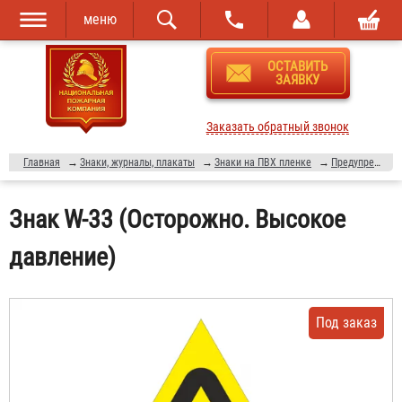
меню
Перейти к
Skip to
ОСТАВИТЬ
основному
navigation
ЗАЯВКУ
содержанию
Заказать обратный звонок
Главная
→
Знаки, журналы, плакаты
→
Знаки на ПВХ пленке
→
Предупреждающие знаки
Знак W-33 (Осторожно. Высокое
давление)
Под заказ