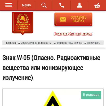
меню
Перейти к
Skip to
ОСТАВИТЬ
основному
navigation
ЗАЯВКУ
содержанию
Заказать обратный звонок
Главная
→
Знаки, журналы, плакаты
→
Знаки на ПВХ пленке
→
Предупреждающие знаки
Знак W-05 (Опасно. Радиоактивные
вещества или ионизирующее
излучение)
В наличии