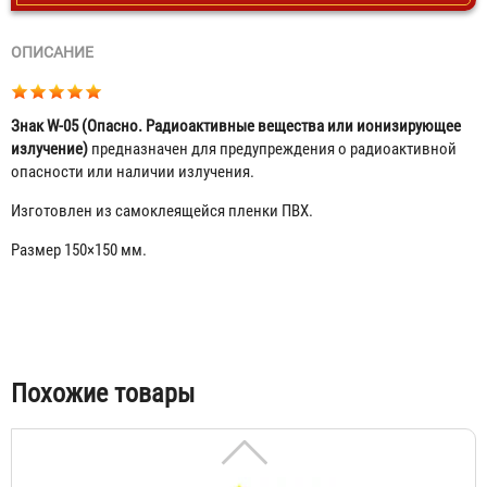
ОПИСАНИЕ
Знак W-05 (Опасно. Радиоактивные вещества или ионизирующее
излучение)
предназначен для предупреждения о радиоактивной
опасности или наличии излучения.
Изготовлен из самоклеящейся пленки ПВХ.
Размер 150×150 мм.
Знак W-01 (Пожароопасно. Легковоспламеняющиеся
вещества)
Табы
Похожие товары
30 ₽