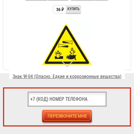
Знак W-04 (Опасно. Едкие и коррозионные вещества)
36 ₽