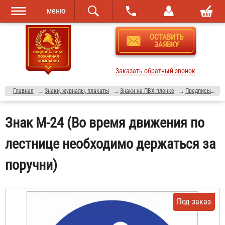
меню
Перейти к
Skip to
ОСТАВИТЬ
основному
navigation
ЗАЯВКУ
содержанию
Заказать обратный звонок
Главная
→
Знаки, журналы, плакаты
→
Знаки на ПВХ пленке
→
Предписывающие знаки
Знак М-24 (Во время движения по
лестнице необходимо держаться за
поручни)
Под заказ