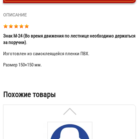
ОПИСАНИЕ
Знак М-24 (Во время движения по лестнице необходимо держаться
за поручни)
.
Изготовлен из самоклеящейся пленки ПВХ.
Размер 150×150 мм.
Знак М-01 (Работать в защитных очках)
23 ₽
Табы
Похожие товары