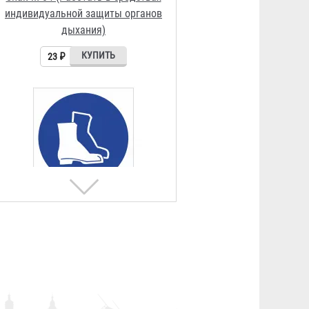
Знак М-05 (Работать в защитной
обуви)
23 ₽
Знак М-06 (Работать в защитных
перчатках)
23 ₽