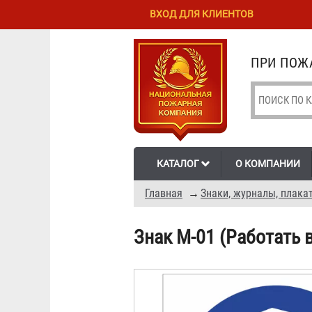
Перейти к
Skip to
ВХОД ДЛЯ КЛИЕНТОВ
основному
navigation
содержанию
ПРИ ПОЖА
КАТАЛОГ
О КОМПАНИИ
Главная
→
Знаки, журналы, плака
Знак М-01 (Работать 