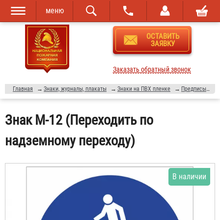
меню
Перейти к
Skip to
ОСТАВИТЬ
основному
navigation
ЗАЯВКУ
содержанию
Заказать обратный звонок
Главная
→
Знаки, журналы, плакаты
→
Знаки на ПВХ пленке
→
Предписывающие знаки
Знак М-12 (Переходить по
надземному переходу)
В наличии