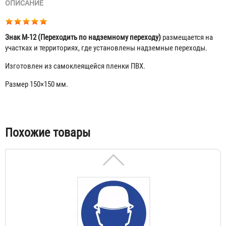
ОПИСАНИЕ
Знак М-12 (Переходить по надземному переходу)
размещается на
участках и территориях, где установлены надземные переходы.
Изготовлен из самоклеящейся пленки ПВХ.
Размер 150×150 мм.
Знак М-01 (Работать в защитных очках)
23 ₽
Табы
Похожие товары
Знак М-02 (Работать в защитной каске (шлеме))