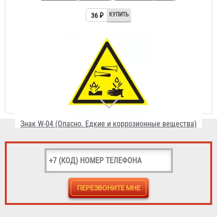
Знак W-04 (Опасно. Едкие и коррозионные вещества)
36 ₽
Знак W-05 (Опасно. Радиоактивные вещества или
ионизирующее излучение)