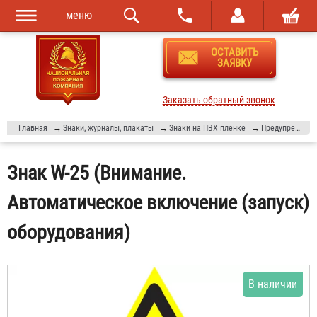
меню
Перейти к
Skip to
ОСТАВИТЬ
основному
navigation
ЗАЯВКУ
содержанию
Заказать обратный звонок
Главная
→
Знаки, журналы, плакаты
→
Знаки на ПВХ пленке
→
Предупреждающие знаки
Знак W-25 (Внимание.
Автоматическое включение (запуск)
оборудования)
В наличии