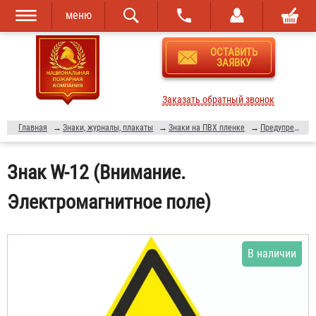
меню
Перейти к
Skip to
ОСТАВИТЬ
основному
navigation
ЗАЯВКУ
содержанию
Заказать обратный звонок
Главная
→
Знаки, журналы, плакаты
→
Знаки на ПВХ пленке
→
Предупреждающие знаки
Знак W-12 (Внимание.
Электромагнитное поле)
В наличии