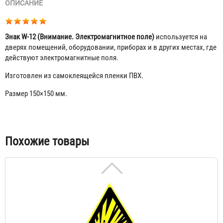
ОПИСАНИЕ
Знак W-12 (Внимание. Электромагнитное поле)
используется на
дверях помещений, оборудовании, приборах и в других местах, где
действуют электромагнитные поля.
Изготовлен из самоклеящейся пленки ПВХ.
Знак W-01 (Пожароопасно. Легковоспламеняющиеся
вещества)
Размер 150×150 мм.
30 ₽
Табы
Похожие товары