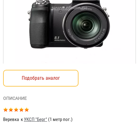
Подобрать аналог
ОПИСАНИЕ
Веревка к
УКСП "Берг"
(1 метр пог.)
УКСПа «YS-E-16» (комплект без троса)
Договорная