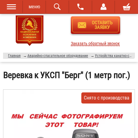
меню
Перейти к
Skip to
ОСТАВИТЬ
основному
navigation
ЗАЯВКУ
содержанию
Заказать обратный звонок
Главная
→
Аварийно-спасательное оборудование
→
Устройства канатно-спусковые автоматические
Веревка к УКСП "Берг" (1 метр пог.)
Снято с производства