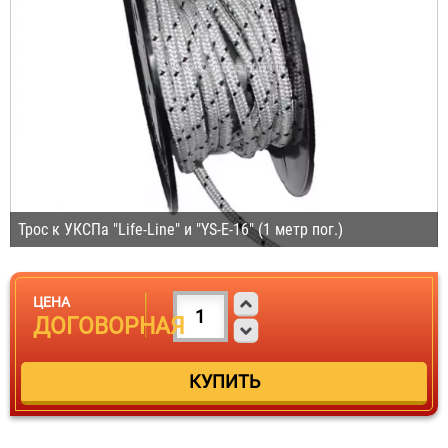
Трос к УКСПа "Life-Line" и "YS-E-16" (1 метр пог.)
ЦЕНА
ДОГОВОРНАЯ