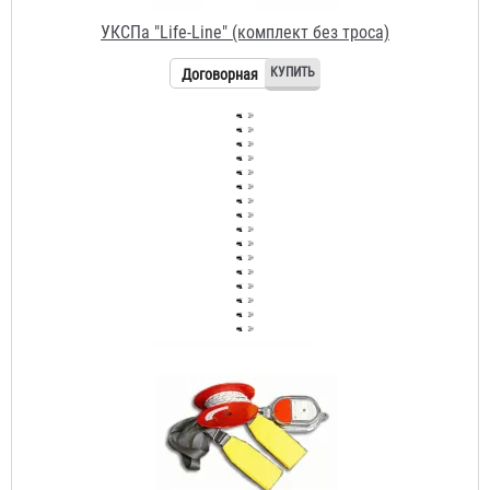
УКСПа «YS-E-16» (комплект без троса)