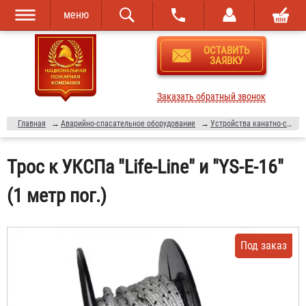
меню
Перейти к
Skip to
ОСТАВИТЬ
основному
navigation
ЗАЯВКУ
содержанию
Заказать обратный звонок
Главная
→
Аварийно-спасательное оборудование
→
Устройства канатно-спусковые автоматические
Трос к УКСПа "Life-Line" и "YS-E-16"
(1 метр пог.)
Под заказ