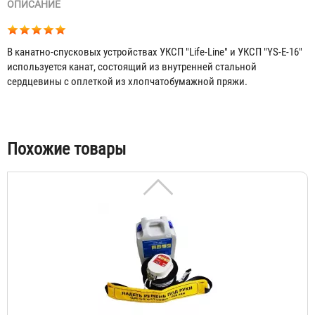
ОПИСАНИЕ
В канатно-спусковых устройствах УКСП "Life-Line" и УКСП "YS-E-16"
используется канат, состоящий из внутренней стальной
сердцевины с оплеткой из хлопчатобумажной пряжи.
УКСПа «YS-E-16» (комплект без троса)
Договорная
Табы
Похожие товары
УКСПа "Life-Line" (комплект без троса)
Договорная