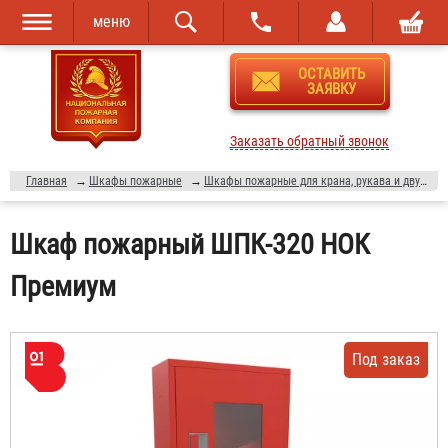
меню
Перейти к
Skip to
ОСТАВИТЬ
основному
navigation
ЗАЯВКУ
содержанию
Заказать обратный звонок
Главная
→
Шкафы пожарные
→
Шкафы пожарные для крана, рукава и двух огнетушителей (ШПК-320)
Шкаф пожарный ШПК-320 НОК
Премиум
Под заказ