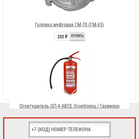
Огнетушитель ОП-4 АВСЕ Огнеборец / Гарвилон
591 ₽
Рукав РПК, тип "Сибтекс" д. 65 мм с головками ГР-65АП