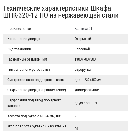
Табы
Технические характеристики Шкафа
ШПК-320-12 НО из нержавеющей стали
Производство
Балтика-01
Исполнение дверцы
Открытый
Вид установки
навесной
Габаритные размеры, мм
1300х700х300
Тип запорного устройства
евроручка
Смотровое окно на дверцах шкафа
два – 230х350мм
Открывание дверцы (правое/левое)
универсальное
Перфорация под ввод пожарного
двусторонняя
клапана
Кассета под рукав d 51, 66 мм, шт.
2
Угол поворота рукавной кассеты, не
90