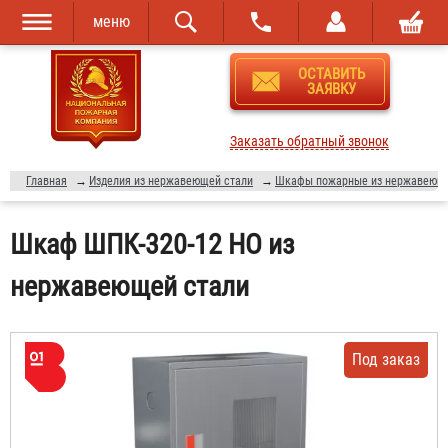
меню
Перейти к
Skip to
ОСТАВИТЬ
основному
navigation
ЗАЯВКУ
содержанию
Заказать обратный звонок
Главная
→
Изделия из нержавеющей стали
→
Шкафы пожарные из нержавеюще
Шкаф ШПК-320-12 НО из
нержавеющей стали
Под заказ