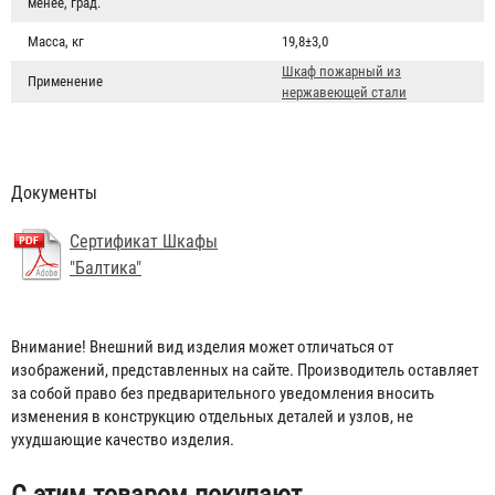
менее, град.
Масса, кг
19,8±3,0
Шкаф пожарный из
Применение
нержавеющей стали
Документы
Сертификат Шкафы
"Балтика"
Рукав РПК, тип "Сибтекс" д. 65 мм с головками ГР-65АП
3 590 ₽
Внимание! Внешний вид изделия может отличаться от
изображений, представленных на сайте. Производитель оставляет
за собой право без предварительного уведомления вносить
изменения в конструкцию отдельных деталей и узлов, не
ухудшающие качество изделия.