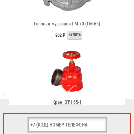
Кран КПЧ 65-1
1 954 ₽
Рукав РПК, тип "Сибтекс" д. 65 мм с головками ГР-65АП
3 590 ₽