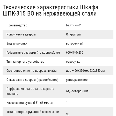
Табы
Технические характеристики Шкафа
ШПК-315 ВО из нержавеющей стали
Производство
Балтика-01
Исполнение дверцы
Открытый
Вид установки
встроенный
Габаритные размеры (по корпусу), мм
650х840х230
Тип запорного устройства
евроручка
Смотровое окно на дверцах шкафа
два – 96х350мм, 230х350мм
Открывание дверцы (правое/левое)
универсальное
Перфорация под ввод пожарного
односторонняя
клапана
Кассета под рукав d 51, 66 мм, шт.
1
Угол поворота рукавной кассеты, не
90