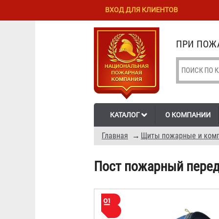
Перейти к
Skip to
ВХОД ДЛЯ КЛИЕНТОВ
основному
navigation
содержанию
ПРИ ПОЖА
КАТАЛОГ
О КОМПАНИИ
Главная
→
Щиты пожарные и комп
Пост пожарный пере