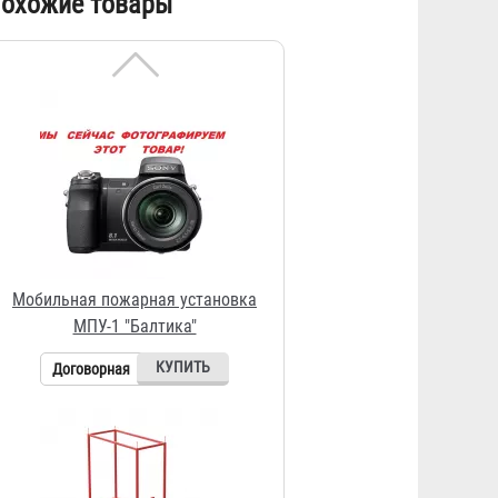
охожие товары
МПУ-1 "Балтика"
Договорная
Пост пожарный передвижной
ППП-1
34 402 ₽