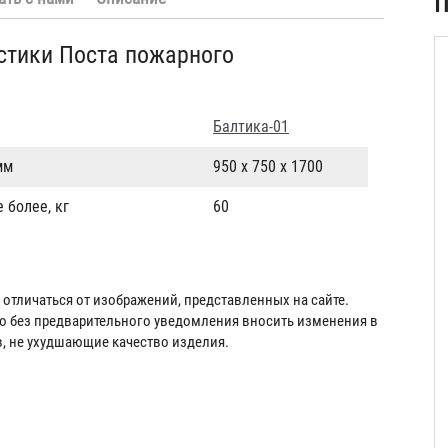
П
стики Поста пожарного
Балтика-01
мм
950 х 750 х 1700
 более, кг
60
отличаться от изображений, представленных на сайте.
во без предварительного уведомления вносить изменения в
в, не ухудшающие качество изделия.