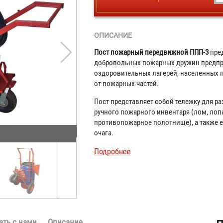
ОПИСАНИЕ
Пост пожарный передвижной ППП-3
пред
добровольных пожарных дружин предпри
оздоровительных лагерей, населенных п
от пожарных частей.
Пост представляет собой тележку для р
ручного пожарного инвентаря (лом, лопа
противопожарное полотнище), а также е
очага.
Подробнее
ать с нами
Описание