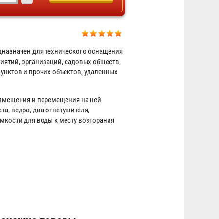
назначен для технического оснащения
ятий, организаций, садовых обществ,
Пост пожарный передвижной
унктов и прочих объектов, удаленных
ППП-2
азмещения и перемещения на ней
13 791 ₽
та, ведро, два огнетушителя,
мкости для воды к месту возгорания
Мобильная пожарная установка