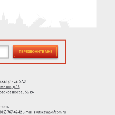
95 ₽
ская улица, 5 А3
имиков, д.18
овское шоссе., 56, к4
такты
(812) 767-42-42
E-mail:
irkutskaya@nfcom.ru