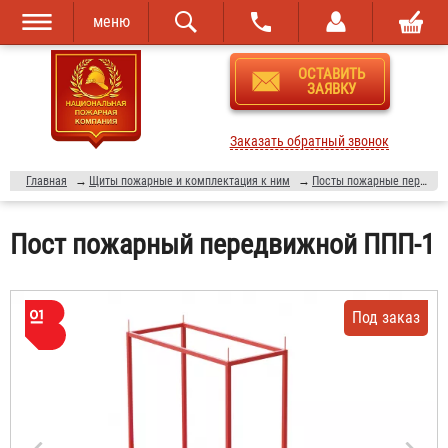
меню
Перейти к
Skip to
ОСТАВИТЬ
основному
navigation
ЗАЯВКУ
содержанию
Заказать обратный звонок
Главная
→
Щиты пожарные и комплектация к ним
→
Посты пожарные передвижные
Пост пожарный передвижной ППП-1
Под заказ