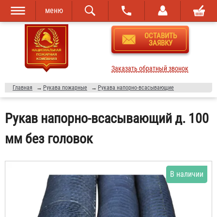
меню
Перейти к
Skip to
ОСТАВИТЬ
основному
navigation
ЗАЯВКУ
содержанию
Заказать обратный звонок
Главная
→
Рукава пожарные
→
Рукава напорно-всасывающие
Рукав напорно-всасывающий д. 100
мм без головок
В наличии