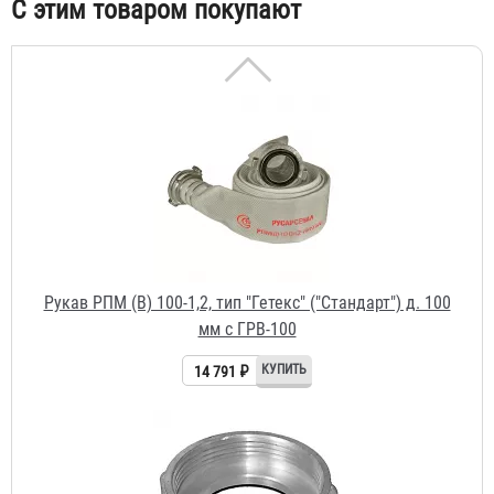
С этим товаром покупают
Рукав РПМ (В) 100-1,2, тип "Гетекс" ("Стандарт") д. 100
мм с ГРВ-100
14 791 ₽
Головка муфтовая ГМВ-100