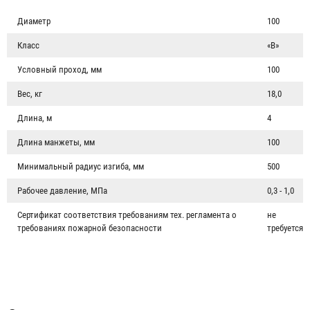
Диаметр
100
Класс
«В»
Условный проход, мм
100
Вес, кг
18,0
Длина, м
4
Длина манжеты, мм
100
Минимальный радиус изгиба, мм
500
Рабочее давление, МПа
0,3 - 1,0
Сертификат соответствия требованиям тех. регламента о
не
требованиях пожарной безопасности
требуется
Головка рукавная ГРВ-100
930 ₽