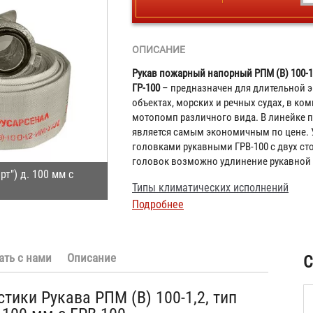
ОПИСАНИЕ
Рукав пожарный напорный РПМ (В) 100-1,2,
ГР-100
– предназначен для длительной 
объектах, морских и речных судах, в ко
мотопомп различного вида. В линейке
является самым экономичным по цене.
головками рукавными ГРВ-100 с двух ст
головок возможно удлинение рукавной
рт") д. 100 мм с
Типы климатических исполнений
Подробнее
ать с нами
Описание
С
тики Рукава РПМ (В) 100-1,2, тип