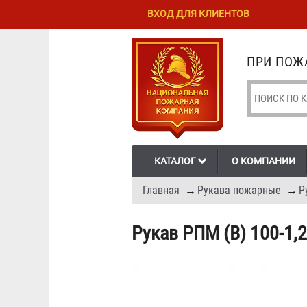
Перейти к
Skip to
ВХОД ДЛЯ КЛИЕНТОВ
основному
navigation
содержанию
ПРИ ПОЖА
КАТАЛОГ
О КОМПАНИИ
Главная
→
Рукава пожарные
→
Р
Рукав РПМ (В) 100-1,2