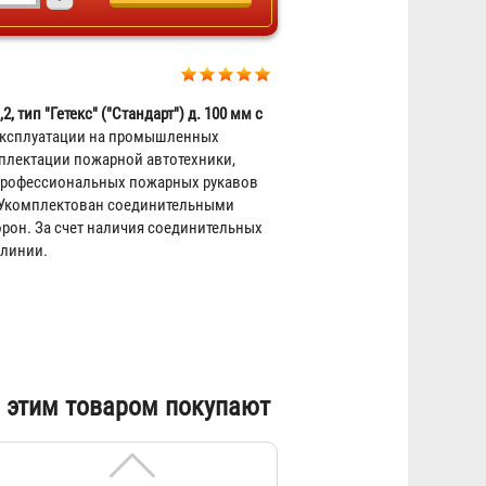
 тип "Гетекс" ("Стандарт") д. 100 мм с
Головка муфтовая ГМВ-100
эксплуатации на промышленных
мплектации пожарной автотехники,
830 ₽
 профессиональных пожарных рукавов
 Укомплектован соединительными
орон. За счет наличия соединительных
 линии.
 этим товаром покупают
Переходник ГП 80 х 100
2 002 ₽