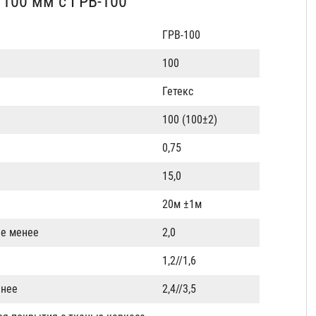
. 100 мм с ГРВ-100
ГРВ-100
100
Гетекс
100 (100±2)
0,75
15,0
20м ±1м
не менее
2,0
1,2//1,6
енее
2,4//3,5