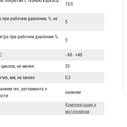
оя покрытия с тканью каркаса,
10,0
 при рабочем давлении, %, не
5
етра при рабочем давлении %,
5
C
- 60 - +40
 циклов, не менее
20
тия, мм, не менее
0,3
аниям тех. регламента о
наличие
ости
Комплектация к
мотопомпам