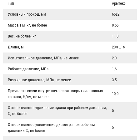
Тип
Армтекс
Условный проход, мм
65±2
Масса 1 м, кг, не более
0,55
Вес, не более, кг
11,0
Длина, м
20м ±1м
Испытательное давление, МПа, не менее
2,0
Рабочее давление, МПа
1,6
Разрывное давление, МПа, не менее
3,5
Прочность связи внутреннего слоя покрытия с тканью
10,0
каркаса, Н/см, не менее
Относительное удлинение рукава при рабочем давлении,
5
%, не более
Относительное увеличение диаметра при рабочем
5
давлении %, не более