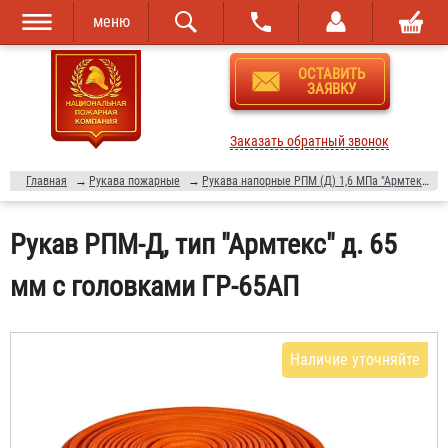
меню
Перейти к
Skip to
ОСТАВИТЬ
основному
navigation
ЗАЯВКУ
содержанию
Заказать обратный звонок
Главная
→
Рукава пожарные
→
Рукава напорные РПМ (Д) 1,6 МПа "Армтекс"
Рукав РПМ-Д, тип "Армтекс" д. 65
мм с головками ГР-65АП
Наличие уточняйте