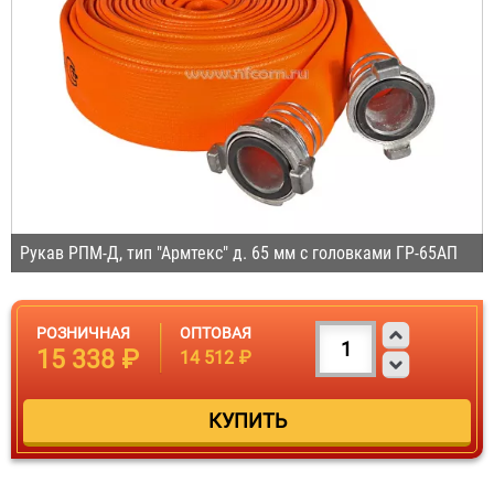
Рукав РПМ-Д, тип "Армтекс" д. 65 мм с головками ГР-65АП
РОЗНИЧНАЯ
ОПТОВАЯ
15 338 ₽
14 512 ₽