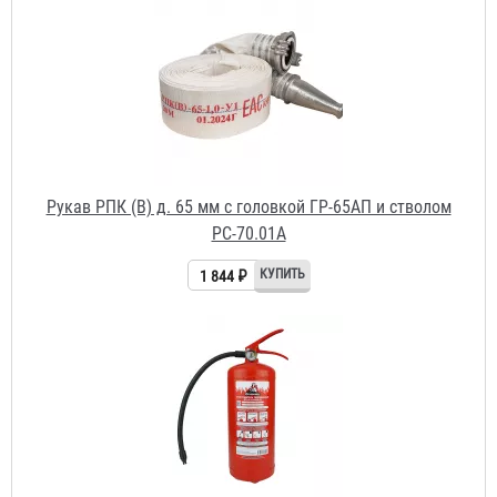
Рукав РПК (В) д. 65 мм с головкой ГР-65АП и стволом
РС-70.01А
1 844 ₽
Огнетушитель ОП-4 АВСЕ Огнеборец / Гарвилон
591 ₽