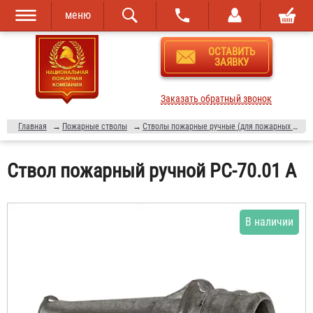
меню
Перейти к
Skip to
ОСТАВИТЬ
основному
navigation
ЗАЯВКУ
содержанию
Заказать обратный звонок
Главная
→
Пожарные стволы
→
Стволы пожарные ручные (для пожарных рукавов)
Ствол пожарный ручной РС-70.01 А
В наличии