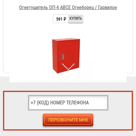
Шкаф пожарный ШПК-310 НЗК
1 541 ₽
Кран КПЧ 65-1