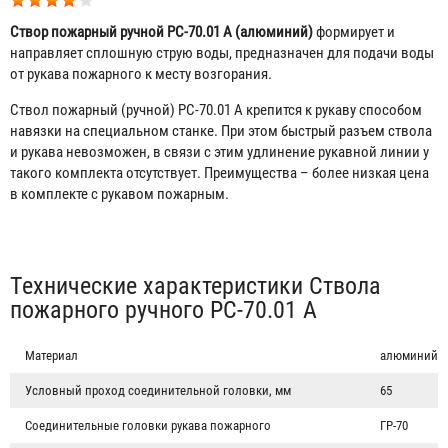
Створ пожарный ручной РС-70.01 А (алюминий)
формирует и
направляет сплошную струю воды, предназначен для подачи воды
от рукава пожарного к месту возгорания.
Ствол пожарный (ручной) РС-70.01 А крепится к рукаву способом
навязки на специальном станке. При этом быстрый разъем ствола
и рукава невозможен, в связи с этим удлинение рукавной линии у
такого комплекта отсутствует. Преимущества – более низкая цена
в комплекте с рукавом пожарным.
Табы
Технические характеристики Ствола
пожарного ручного РС-70.01 А
Материал
алюминий
Условный проход соединительной головки, мм
65
Соединительные головки рукава пожарного
ГР-70